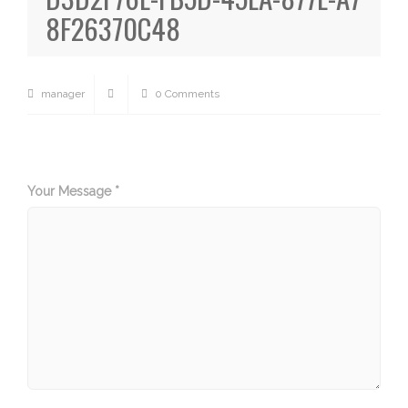
8F26370C48
manager
0 Comments
Your Message *