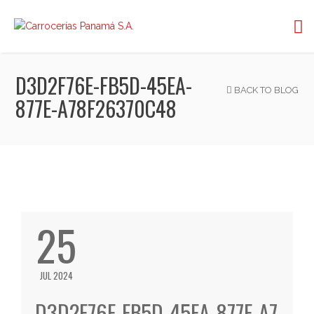
D3D2F76E-FB5D-45EA-
BACK TO BLOG
877E-A78F26370C48
25
JUL 2024
D3D2F76E-FB5D-45EA-877E-A7