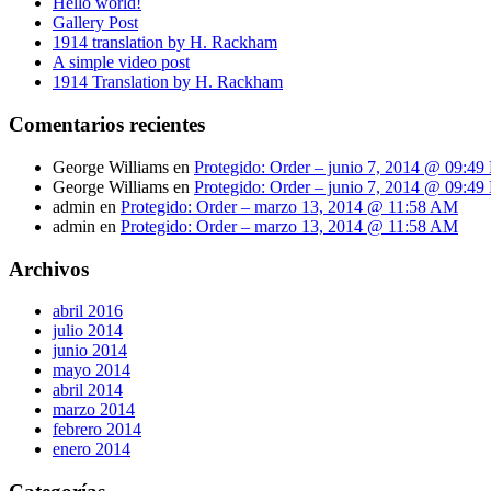
Hello world!
Gallery Post
1914 translation by H. Rackham
A simple video post
1914 Translation by H. Rackham
Comentarios recientes
George Williams
en
Protegido: Order – junio 7, 2014 @ 09:4
George Williams
en
Protegido: Order – junio 7, 2014 @ 09:4
admin
en
Protegido: Order – marzo 13, 2014 @ 11:58 AM
admin
en
Protegido: Order – marzo 13, 2014 @ 11:58 AM
Archivos
abril 2016
julio 2014
junio 2014
mayo 2014
abril 2014
marzo 2014
febrero 2014
enero 2014