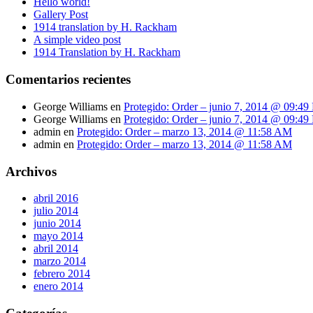
Hello world!
Gallery Post
1914 translation by H. Rackham
A simple video post
1914 Translation by H. Rackham
Comentarios recientes
George Williams
en
Protegido: Order – junio 7, 2014 @ 09:4
George Williams
en
Protegido: Order – junio 7, 2014 @ 09:4
admin
en
Protegido: Order – marzo 13, 2014 @ 11:58 AM
admin
en
Protegido: Order – marzo 13, 2014 @ 11:58 AM
Archivos
abril 2016
julio 2014
junio 2014
mayo 2014
abril 2014
marzo 2014
febrero 2014
enero 2014