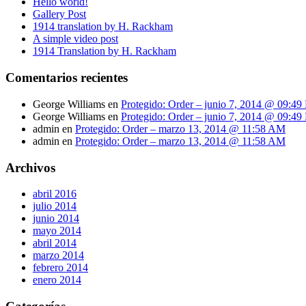
Hello world!
Gallery Post
1914 translation by H. Rackham
A simple video post
1914 Translation by H. Rackham
Comentarios recientes
George Williams
en
Protegido: Order – junio 7, 2014 @ 09:4
George Williams
en
Protegido: Order – junio 7, 2014 @ 09:4
admin
en
Protegido: Order – marzo 13, 2014 @ 11:58 AM
admin
en
Protegido: Order – marzo 13, 2014 @ 11:58 AM
Archivos
abril 2016
julio 2014
junio 2014
mayo 2014
abril 2014
marzo 2014
febrero 2014
enero 2014