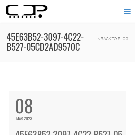
45E63B52-3097-4C22-
BACK TO BLOG
B527-05CD2AD9570C
08
MAR 2023
45E63B52-3097-4C22-B527-05